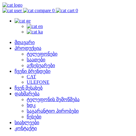
0
0
მთავარი
პროდუქცია
ტელეფონები
საათები
აქსესუარები
ჩვენი ბრენდები
CAT
ULEFONE
ჩვენ შესახებ
დახმარება
ტელეფონის შემოწმება
ხდკ
საგარანტიო პირობები
წესები
სიახლეები
კონტაქტი