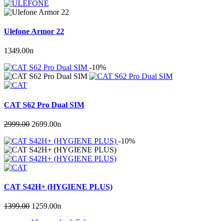
Ulefone Armor 22
1349.00
n
-10%
CAT S62 Pro Dual SIM
2999.00
2699.00
n
-10%
CAT S42H+ (HYGIENE PLUS)
1399.00
1259.00
n