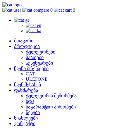
0
0
მთავარი
პროდუქცია
ტელეფონები
საათები
აქსესუარები
ჩვენი ბრენდები
CAT
ULEFONE
ჩვენ შესახებ
დახმარება
ტელეფონის შემოწმება
ხდკ
საგარანტიო პირობები
წესები
სიახლეები
კონტაქტი