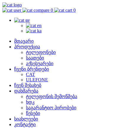
0
0
მთავარი
პროდუქცია
ტელეფონები
საათები
აქსესუარები
ჩვენი ბრენდები
CAT
ULEFONE
ჩვენ შესახებ
დახმარება
ტელეფონის შემოწმება
ხდკ
საგარანტიო პირობები
წესები
სიახლეები
კონტაქტი