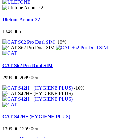
Ulefone Armor 22
1349.00
n
-10%
CAT S62 Pro Dual SIM
2999.00
2699.00
n
-10%
CAT S42H+ (HYGIENE PLUS)
1399.00
1259.00
n