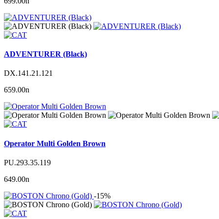
699.00
n
ADVENTURER (Black)
DX.141.21.121
659.00
n
Operator Multi Golden Brown
PU.293.35.119
649.00
n
-15%